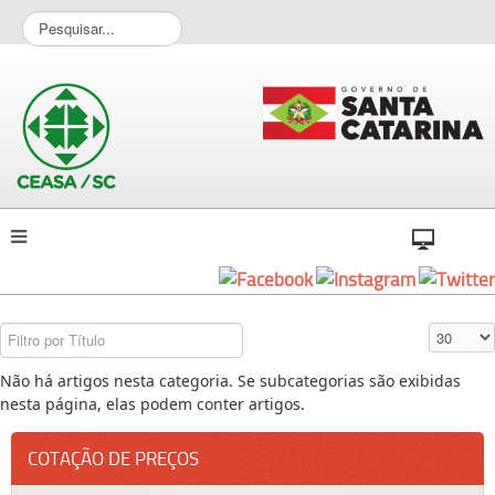
P
e
s
q
u
i
s
a
r
.
.
.
Filtro por Título
Exibir #
Não há artigos nesta categoria. Se subcategorias são exibidas
nesta página, elas podem conter artigos.
COTAÇÃO DE PREÇOS