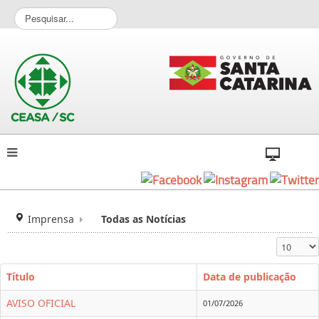
P
e
s
q
u
i
s
a
r
.
.
.
Imprensa
Todas as Notícias
Exibir #
Título
Data de publicação
AVISO OFICIAL
01/07/2026