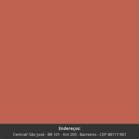
Endereços:
Central/ São José - BR 101 - Km 205 - Barreiros - CEP 88117-901